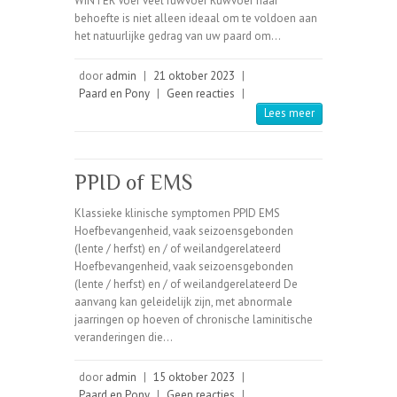
WINTER Voer veel ruwvoer Ruwvoer naar
behoefte is niet alleen ideaal om te voldoen aan
het natuurlijke gedrag van uw paard om…
door
admin
|
21 oktober 2023
|
Paard en Pony
|
Geen reacties
|
Lees meer
PPID of EMS
Klassieke klinische symptomen PPID EMS
Hoefbevangenheid, vaak seizoensgebonden
(lente / herfst) en / of weilandgerelateerd
Hoefbevangenheid, vaak seizoensgebonden
(lente / herfst) en / of weilandgerelateerd De
aanvang kan geleidelijk zijn, met abnormale
jaarringen op hoeven of chronische laminitische
veranderingen die…
door
admin
|
15 oktober 2023
|
Paard en Pony
|
Geen reacties
|