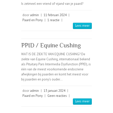
Is zetmeel een vriend of vijand van je paard?
door
admin
|
11 februari 2024
|
Paard en Pony
|
1 reactie
|
Lees meer
PPID / Equine Cushing
WAT IS DE ZIEKTE VAN EQUINE CUSHING? De
ziekte van Equine Cushing, internationaal bekend
als Pituitary Pars Intermedia Dysfunction (PPID), is
één van de meest voorkomende endocriene
afwijkingen bij paarden en komt het meest voor
bij paarden en pony’s ouder…
door
admin
|
13 januari 2024
|
Paard en Pony
|
Geen reacties
|
Lees meer