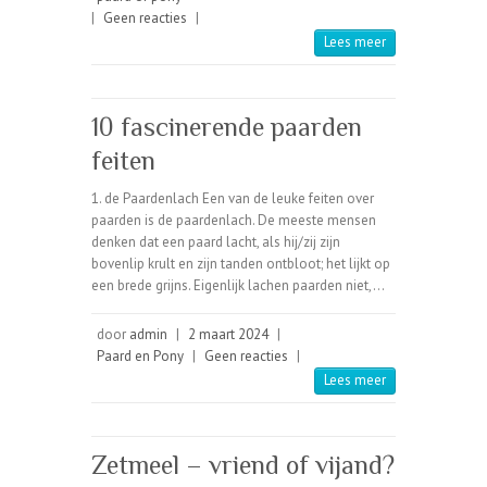
|
Geen reacties
|
Lees meer
10 fascinerende paarden
feiten
1. de Paardenlach Een van de leuke feiten over
paarden is de paardenlach. De meeste mensen
denken dat een paard lacht, als hij/zij zijn
bovenlip krult en zijn tanden ontbloot; het lijkt op
een brede grijns. Eigenlijk lachen paarden niet,…
door
admin
|
2 maart 2024
|
Paard en Pony
|
Geen reacties
|
Lees meer
Zetmeel – vriend of vijand?