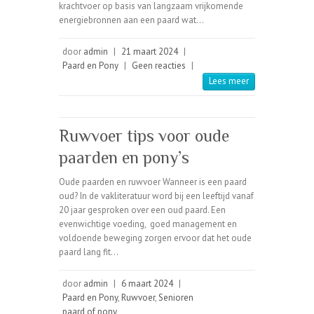
krachtvoer op basis van langzaam vrijkomende
energiebronnen aan een paard wat…
door
admin
|
21 maart 2024
|
Paard en Pony
|
Geen reacties
|
Lees meer
Ruwvoer tips voor oude
paarden en pony’s
Oude paarden en ruwvoer Wanneer is een paard
oud? In de vakliteratuur word bij een leeftijd vanaf
20 jaar gesproken over een oud paard. Een
evenwichtige voeding, goed management en
voldoende beweging zorgen ervoor dat het oude
paard lang fit…
door
admin
|
6 maart 2024
|
Paard en Pony
,
Ruwvoer
,
Senioren
paard of pony