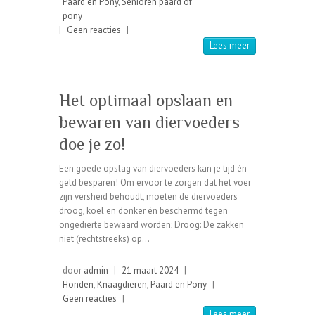
Paard en Pony
,
Senioren paard of
pony
|
Geen reacties
|
Lees meer
Het optimaal opslaan en
bewaren van diervoeders
doe je zo!
Een goede opslag van diervoeders kan je tijd én
geld besparen! Om ervoor te zorgen dat het voer
zijn versheid behoudt, moeten de diervoeders
droog, koel en donker én beschermd tegen
ongedierte bewaard worden; Droog: De zakken
niet (rechtstreeks) op…
door
admin
|
21 maart 2024
|
Honden
,
Knaagdieren
,
Paard en Pony
|
Geen reacties
|
Lees meer