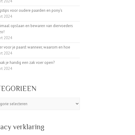
rt 2024
gstips voor oudere paarden en pony’s
rt 2024
timaal opslaan en bewaren van diervoeders
zo!
rt 2024
er voor je paard: wanneer, waarom en hoe
rt 2024
ak je handig een zak voer open?
rt 2024
TEGORIEEN
ORIEEN
vacy verklaring