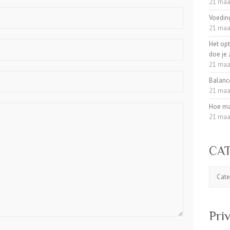
21 maa
Voedin
21 maa
Het op
doe je 
21 maa
Balanc
21 maa
Hoe ma
21 maa
CA
CATEG
Pri