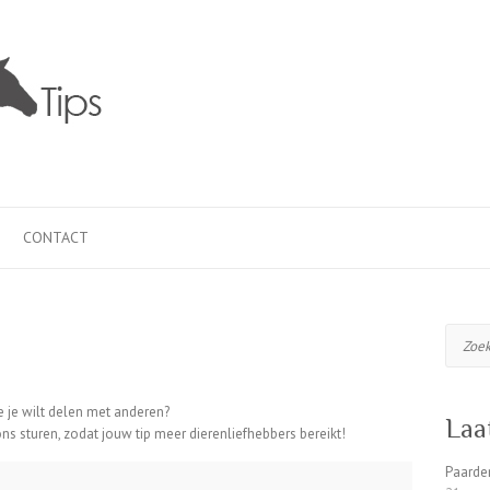
N
CONTACT
Zoeke
ie je wilt delen met anderen?
Laa
ns sturen, zodat jouw tip meer dierenliefhebbers bereikt!
Paarden