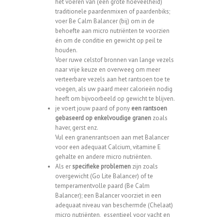
het voeren van (een grote hoeveelheid)
traditionele paardenmixen of paardenbiks;
voer
Be Calm Balancer
(bij) om in de
behoefte aan micro nutriënten te voorzien
én om de conditie en gewicht op peil te
houden.
Voer ruwe celstof bronnen van lange vezels
naar vrije keuze en overweeg om meer
verteerbare vezels aan het rantsoen toe te
voegen, als uw paard meer calorieën nodig
heeft om bijvoorbeeld op gewicht te blijven.
je voert jouw paard of pony
een rantsoen
gebaseerd op enkelvoudige granen
zoals
haver, gerst enz.
Vul een granenrantsoen aan met Balancer
voor een adequaat Calcium, vitamine E
gehalte en andere micro nutriënten.
Als er
specifieke problemen
zijn zoals
overgewicht (
Go Lite Balancer
) of te
temperamentvolle paard (
Be Calm
Balancer
); een Balancer voorziet in een
adequaat niveau van beschermde (Chelaat)
micro nutriënten, essentieel voor vacht en