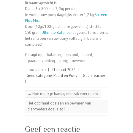
lichaamsgewicht is.
Dat is 3 x 800gr is 2,4kg per dag.
Je voert jouw pony dagelijks echter 1,2 kg
Sixteen
Plus Mix
.
Door (50gr/100kg lichaamsgewicht is) slechts
150 gram
Ultimate Balancer
dagelijks te voeren, is
het rantsoen van uw pony volledig in balans en
compleet!
Getagd op:
balancer
,
gezond
,
paard
,
paardenvoeding
,
pony
,
ruwvoer
door
admin
|
21 maart 2024
|
Geen categorie
,
Paard en Pony
|
Geen reacties
|
←
Hoe maak je handig een zak voer open?
Het optimaal opslaan en bewaren van
diervoeders doe je zo!
→
Geef een reactie