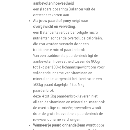
aanbevolen hoeveelheid
:
een (lagere dosering)
Balancer
vult de
ontstane tekorten aan.
Als jouw paard of pony neigt naar
overgewicht en vervetting
.
een
Balancer
levert de benodigde micro
nutriënten zonder de overtollige calorieën,
die zou worden verstrekt door een
traditionele mix of paardenbrok.
Van een traditionele paardenbrok ligt de
aanbevolen hoeveelheid tussen de 800gr
tot 1kg per 100kg lichaamsgewicht om voor
voldoende inname van vitaminen en
mineralen te zorgen: dit betekent voor een
500kg paard dagelijks 4 tot 5 kg
paardenbrok;
deze 4 tot 5kg paardenbrok leveren niet
alleen de vitaminen en mineralen, maar ook
de overtollige calorieën; bovendien wordt
door de grote hoeveelheid paardenbrok de
ruwvoer opname verdrongen.
Wanneer je paard onhandelbaar wordt
door