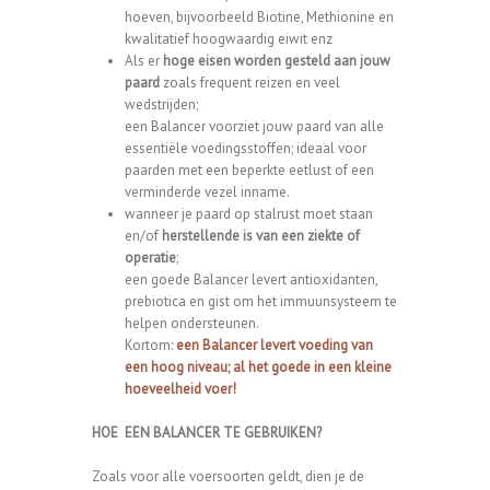
hoeven, bijvoorbeeld Biotine, Methionine en
kwalitatief hoogwaardig eiwit enz
Als er
hoge eisen worden gesteld aan jouw
paard
zoals frequent reizen en veel
wedstrijden;
een
Balancer
voorziet jouw paard van alle
essentiële voedingsstoffen; ideaal voor
paarden met een beperkte eetlust of een
verminderde vezel inname.
wanneer je paard op stalrust moet staan
en/of
herstellende is van een ziekte of
operatie
;
een goede
Balancer
levert antioxidanten,
prebiotica en gist om het immuunsysteem te
helpen ondersteunen.
Kortom:
een Balancer levert voeding van
een hoog niveau; al het goede in een kleine
hoeveelheid voer!
HOE EEN BALANCER TE GEBRUIKEN?
Zoals voor alle voersoorten geldt, dien je de